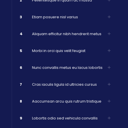
2
Pellentesque in quam ac massa
3
Etiam posuere nisl varius
4
Aliquam efficitur nibh hendrerit metus
5
Morbi in orci quis velit feugiat
6
Nunc convallis metus eu lacus lobortis
7
Cras iaculis ligula id ultricies cursus
8
Aaccumsan arcu quis rutrum tristique
9
Lobortis odio sed vehicula convallis