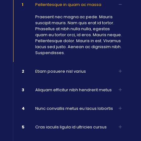
1
Pellentesque in quam ac massa
Praesent nec magna ac pede. Mauris
suscipit mauris. Nam quis erat id tortor.
Phasellus at nibh nulla nulla, egestas
quam eu tortor orci, id eros. Mauris neque.
Pellentesque dolor. Mauris in est. Vivamus
lacus sed justo. Aenean ac dignissim nibh.
Suspendisses.
2
Etiam posuere nisl varius
3
Aliquam efficitur nibh hendrerit metus
4
Nunc convallis metus eu lacus lobortis
5
Cras iaculis ligula id ultricies cursus