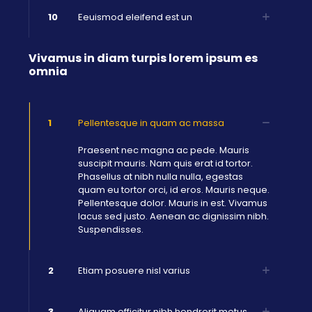
10
Eeuismod eleifend est un
Vivamus in diam turpis lorem ipsum es
omnia
1
Pellentesque in quam ac massa
Praesent nec magna ac pede. Mauris
suscipit mauris. Nam quis erat id tortor.
Phasellus at nibh nulla nulla, egestas
quam eu tortor orci, id eros. Mauris neque.
Pellentesque dolor. Mauris in est. Vivamus
lacus sed justo. Aenean ac dignissim nibh.
Suspendisses.
2
Etiam posuere nisl varius
3
Aliquam efficitur nibh hendrerit metus