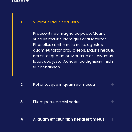
labore
1
Vivamus lacus sed justo
Praesent nec magna ac pede. Mauris
suscipit mauris. Nam quis erat id tortor.
Phasellus at nibh nulla nulla, egestas
quam eu tortor orci, id eros. Mauris neque.
Pellentesque dolor. Mauris in est. Vivamus
lacus sed justo. Aenean ac dignissim nibh.
Suspendisses.
2
Pellentesque in quam ac massa
3
Etiam posuere nisl varius
4
Aliquam efficitur nibh hendrerit metus