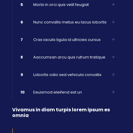
5
Morbi in orci quis velit feugiat
6
Nunc convallis metus eu lacus lobortis
7
Cras iaculis ligula id ultricies cursus
8
Aaccumsan arcu quis rutrum tristique
9
Lobortis odio sed vehicula convallis
10
Eeuismod eleifend est un
Vivamus in diam turpis lorem ipsum es
omnia